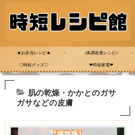
★お弁当レシピ★
♪体調改善レシピ♪
♡時短グッズ♡
❤時短家電❤
肌の乾燥・かかとのガサ
ガサなどの皮膚