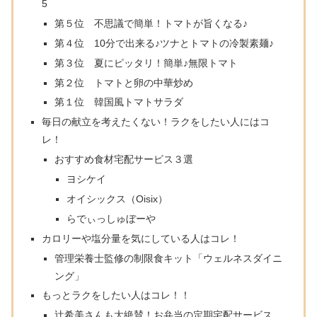
5
第５位 不思議で簡単！トマトが旨くなる♪
第４位 10分で出来る♪ツナとトマトの冷製素麺♪
第３位 夏にピッタリ！簡単♪無限トマト
第２位 トマトと卵の中華炒め
第１位 韓国風トマトサラダ
毎日の献立を考えたくない！ラクをしたい人にはコ
レ！
おすすめ食材宅配サービス３選
ヨシケイ
オイシックス（Oisix）
らでぃっしゅぼーや
カロリーや塩分量を気にしている人はコレ！
管理栄養士監修の制限食キット「ウェルネスダイニ
ング」
もっとラクをしたい人はコレ！！
辻希美さんも大絶賛！お弁当の定期宅配サービス