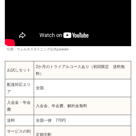
引用：ウェルネスダイニング公式youtube
2か月のトライアルコースあり（初回限定 送料無
お試しセット
料）
配達対応エリ
全国
ア
入会金・年会
入会金、年会費、解約金無料
費
送料
全国一律 770円
サービスの利
定期宅配