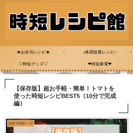
★お弁当レシピ★
♪体調改善レシピ♪
♡時短グッズ♡
❤時短家電❤
【保存版】超お手軽・簡単！トマトを
使った時短レシピBEST5（10分で完成
編）
10分で完成レシピ