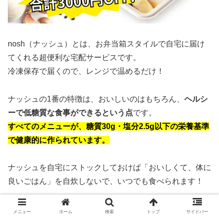
nosh（ナッシュ）とは、お弁当箱スタイルで自宅に届け
てくれる超便利な宅配サービスです。
冷凍保存で届くので、レンジで温めるだけ！
ナッシュの1番の特徴は、おいしいのはもちろん、
ヘルシ
ーで低糖質な食事ができるという点
です。
すべてのメニューが、糖質30g・塩分2.5g以下の栄養基準
で健康的に作られています。
ナッシュを自宅にストックしておけば「おいしくて、体に
良いごはん」を自炊しないで、いつでも食べられます！
メニュー
ホーム
検索
トップ
サイドバー
ナッシュの魅力
