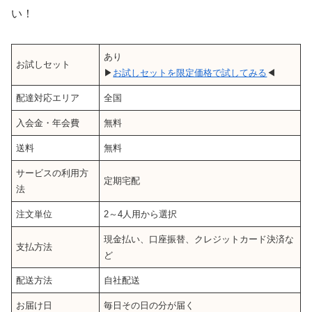
い！
あり
お試しセット
▶
お試しセットを限定価格で試してみる
◀
配達対応エリア
全国
入会金・年会費
無料
送料
無料
サービスの利用方
定期宅配
法
注文単位
2～4人用から選択
現金払い、口座振替、クレジットカード決済な
支払方法
ど
配送方法
自社配送
お届け日
毎日その日の分が届く